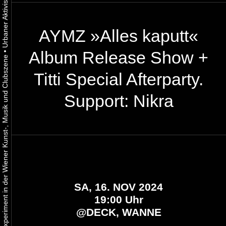
AYMZ »Alles kaputt«
•
Album Release Show +
Urbaner Aktivismus als gelebtes Experiment in der Wiener Kunst-, Musik und Clubszene
Titti Special Afterparty.
Support: Nikra
SA, 16. NOV 2024
19:00 Uhr
@
DECK, WANNE