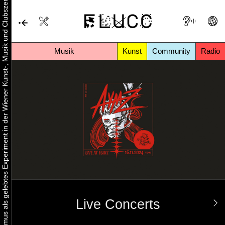
Urbaner Aktivismus als gelebtes Experiment in der Wiener Kunst-, Musik und Clubszene
Musik
Kunst
Community
Radio
Live Concerts