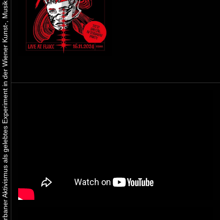
Urbaner Aktivismus als gelebtes Experiment in der Wiener Kunst-, Musik und Clubszene