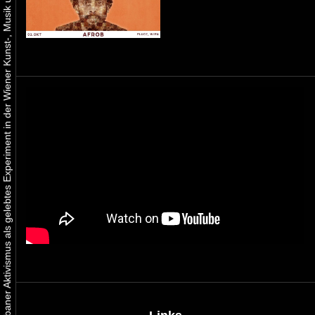
Urbaner Aktivismus als gelebtes Experiment in der Wiener Kunst-, Musik und Clubszene