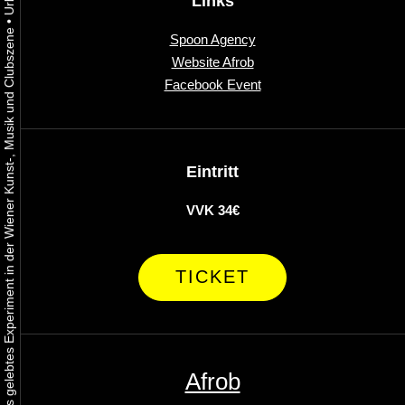
Links
•
Urbaner Aktivismus als gelebtes Experiment in der Wiener Kunst-, Musik und Clubszene
Spoon Agency
Website Afrob
Facebook Event
Eintritt
VVK 34€
TICKET
Afrob