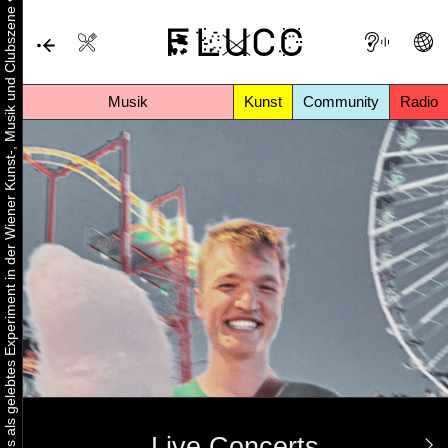
•
Urbaner Aktivismus als gelebtes Experiment in der Wiener Kunst-, Musik und Clubszene
Musik
Kunst
Community
Radio
Live Concerts