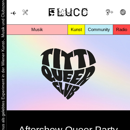
Urbaner Aktivismus als gelebtes Experiment in der Wiener Kunst-, Musik und Clubszene
Musik
Kunst
Community
Radio
Aftershow Queer Party