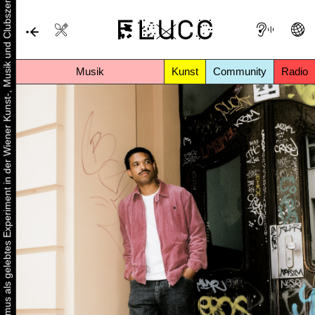
Urbaner Aktivismus als gelebtes Experiment in der Wiener Kunst-, Musik und Clubszene
Musik
Kunst
Community
Radio