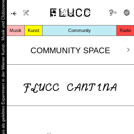
Urbaner Aktivismus als gelebtes Experiment in der Wiener Kunst-, Musik und Clubszene
Musik
Kunst
Community
Radio
COMMUNITY SPACE
FLUCC CANTINA