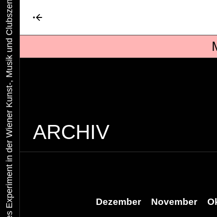
Urbaner Aktivismus als gelebtes Experiment in der Wiener Kunst-, Musik und Clubszene
ARCHIV
Dezember
November
O