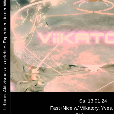
Urbaner Aktivismus als gelebtes Experiment in der Wiener Kunst-, Musik und Clubszene
Sa, 13.01.24
Fast+Nice w/ Viikatory, Yves