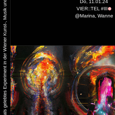
Urbaner Aktivismus als gelebtes Experiment in der Wiener Kunst-, Musik und Clubszene
Do, 11.01.24
VIER::TEL #III
@
Marina, Wanne