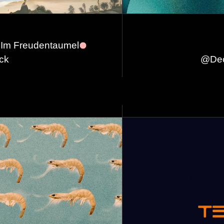
a Im Freudentaumel
ck
@
De