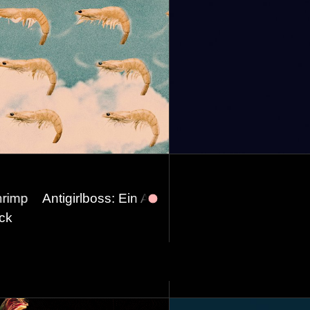
: Ein Abend feministischer Faulheit w/ Nadia Shehad
ck