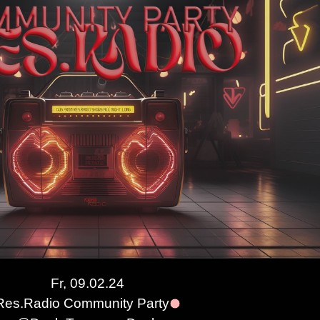
Fr, 09.02.24
feat. Nkisi, FITNESSS, HUUUM, ssolve, MARAws,
Res.Radio Community Party