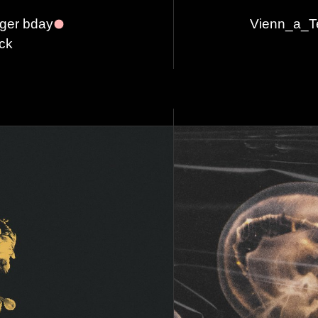
rger bday
Vienn_a_Te
ck