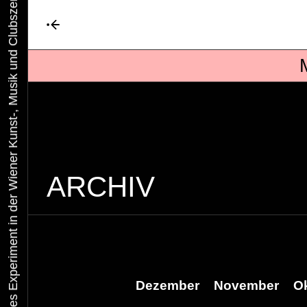
Urbaner Aktivismus als gelebtes Experiment in der Wiener Kunst-, Musik und Clubszene
ARCHIV
Dezember
November
O