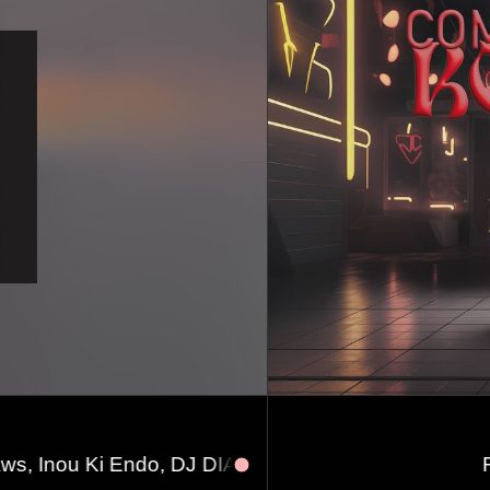
Endo, DJ DIAMOND
㋛ Struma+Iodine=11 YEARS ㋛ 