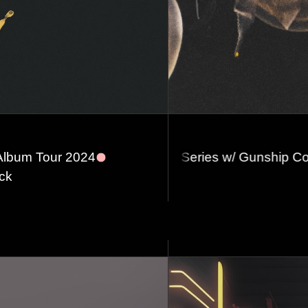
Album Tour 2024
ades #1 Concert Series w/ Gunship Collider, ZS ZS,
ck