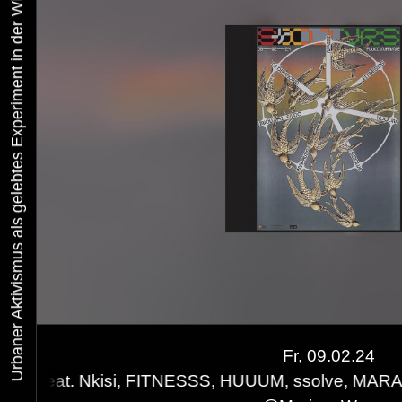
Urbaner Aktivismus als gelebtes Experiment in der Wiener Kunst-, Musik und Clubszene
Fr, 09.02.24
isi, FITNESSS, HUUUM, ssolve, MARAws, Inou Ki 