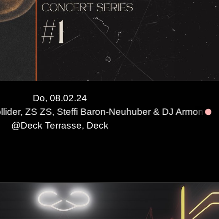
Do, 08.02.24
 Steffi Baron-Neuhuber & DJ Armonia
Enigmatic Se
@
Deck Terrasse, Deck