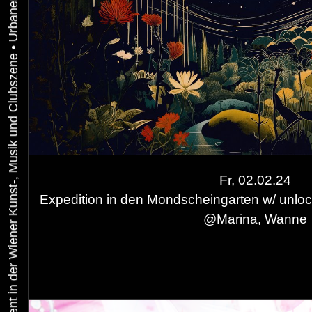
•
Urbaner Aktivismus als gelebtes Experiment in der Wiener Kunst-, Musik und Clubszene
Fr, 02.02.24
Expedition in den Mondscheingarten w/ unlo
@
Marina, Wanne