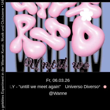
•
Urbaner Aktivismus als gelebtes Experiment in der Wiener Kunst-, Musik und Clubszene
Fr, 06.03.26
l we meet again”
Universo Diverso* - FLINTA*s ONLY - 
@
Wanne