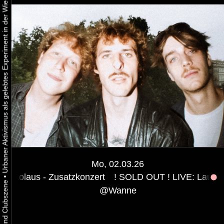
Urbaner Aktivismus als gelebtes Experiment in der Wiener Kunst-, Musik und Clubszene
Mo, 02.03.26
usatzkonzert
! SOLD OUT ! LIVE: Laurenz Nikolaus - Z
•
@
Wanne