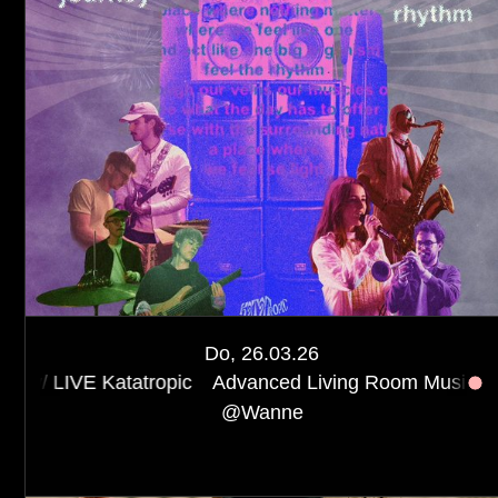
Start
Anreise
Kontakt
Impressum
Privacy Policy
Do, 26.03.26
FÖRDERGEBER:INNEN & SPONSOREN
tatropic
Advanced Living Room Music w/ LIVE Katatro
@
Wanne