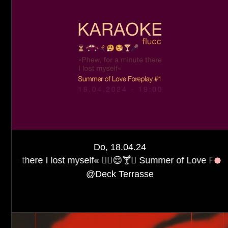
Do, 18.04.24
t myself« 😮‍💨😌🍸🎤 Summer of Love Foreplay #1
Kara
@
Deck Terrasse