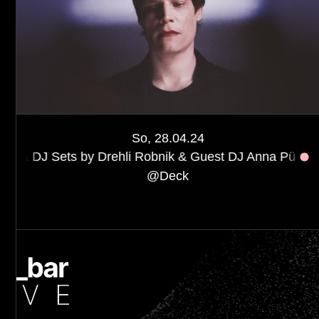
So, 28.04.24
 by Drehli Robnik & Guest DJ Anna Pü
Sonntag´sdisco 
@
Deck