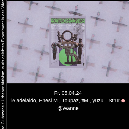
Urbaner Aktivismus als gelebtes Experiment in der Wiener Kunst-, Musik und Clubszene
Fr, 05.04.24
do, Enesi M., Toupaz, মM., yuzu
Struma + Iodine w/ Tou
•
@
Wanne