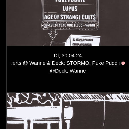
Start
Anreise
Di, 30.04.24
Kontakt
Wanne & Deck: STORMO, Puke Puddle, Atom Womb, LUPU
Impressum
@
Deck, Wanne
Privacy Policy
FÖRDERGEBER:INNEN & SPONSOREN