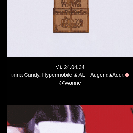
Mi, 24.04.24
ndy, Hypermobile & AL
Augend&Addend w/ Still House
@
Wanne