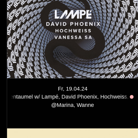
Fr, 19.04.24
 w/ Lampé, David Phoenix, Hochweiss, Vanessa Sa
Vis
@
Marina, Wanne