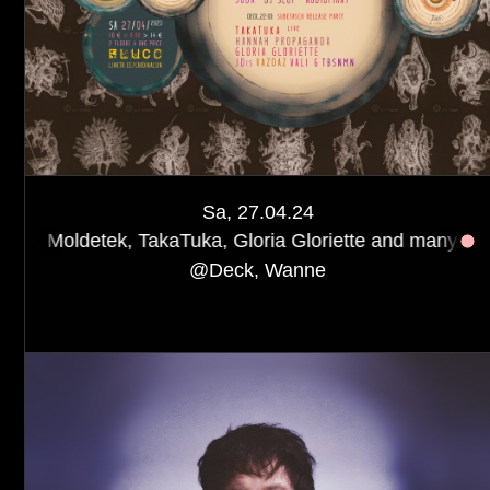
Sa, 27.04.24
TakaTuka, Gloria Gloriette and many more
SIN x SUB
@
Deck, Wanne