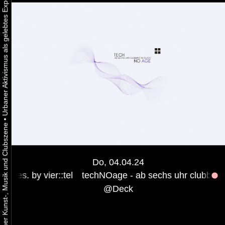
•
Do, 04.04.24
r::tel
techNOage - ab sechs uhr clubbing pres. by vier:
@
Deck