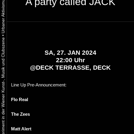
A party called JACK
•
Urbaner Aktivismus als gelebtes Experiment in der Wiener Kunst-, Musik und Clubszene
SA, 27. JAN 2024
22:00 Uhr
@
DECK TERRASSE, DECK
Line Up Pre-Announcement:
Flo Real
The Zees
Matt Alert