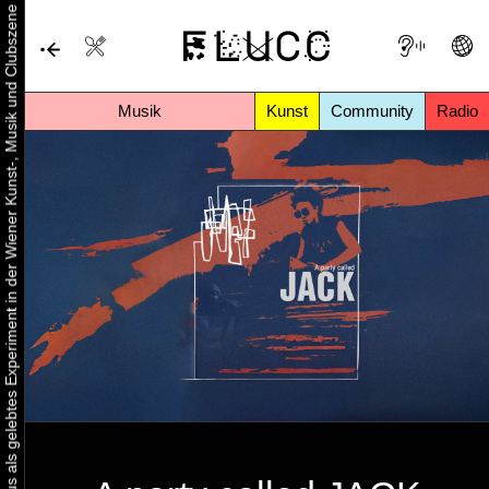
Urbaner Aktivismus als gelebtes Experiment in der Wiener Kunst-, Musik und Clubszene
Musik
Kunst
Community
Radio