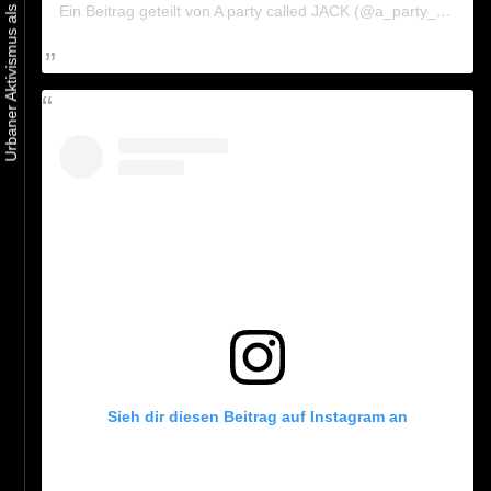
Ein Beitrag geteilt von A party called JACK (@a_party_called_jack)
Sieh dir diesen Beitrag auf Instagram an