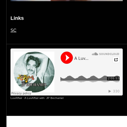
Links
SC
LuvAffair
·
A LuvAffair with: JP Bechamel