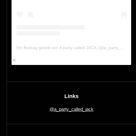
Ein Beitrag geteilt von A party called JACK (@a_party_called_jack)
Links
@a_party_called_jack