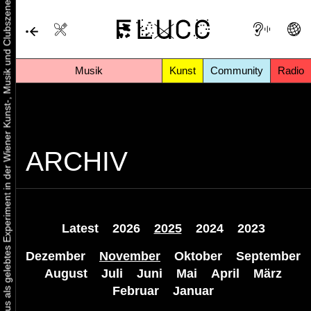
Urbaner Aktivismus als gelebtes Experiment in der Wiener Kunst-, Musik und Clubszene
Musik
Kunst
Community
Radio
ARCHIV
Latest
2026
2025
2024
2023
Dezember
November
Oktober
September
August
Juli
Juni
Mai
April
März
Februar
Januar