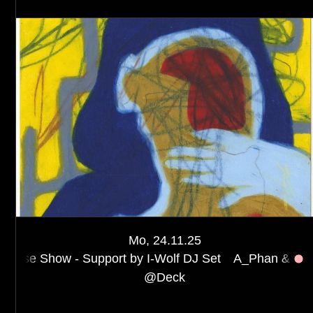
Mo, 24.11.25
pport by I-Wolf DJ Set
A_Phan & FRNRKE Album Rele
@
Deck