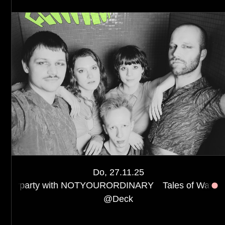
Start
Anreise
Kontakt
Impressum
Privacy Policy
FÖRDERGEBER:INNEN & SPONSOREN
Do, 27.11.25
 with NOTYOURORDINARY
Tales of Water EP Release 
@
Deck