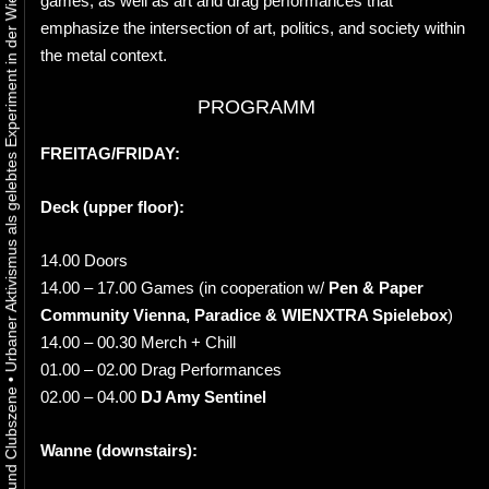
Urbaner Aktivismus als gelebtes Experiment in der Wiener Kunst-, Musik und Clubszene
games, as well as art and drag performances that
emphasize the intersection of art, politics, and society within
the metal context.
PROGRAMM
FREITAG/FRIDAY:
Deck (upper floor):
14.00 Doors
14.00 – 17.00 Games (in cooperation w/
Pen & Paper
Community Vienna, Paradice & WIENXTRA Spielebox
)
14.00 – 00.30 Merch + Chill
01.00 – 02.00 Drag Performances
•
02.00 – 04.00
DJ Amy Sentinel
Wanne (downstairs):