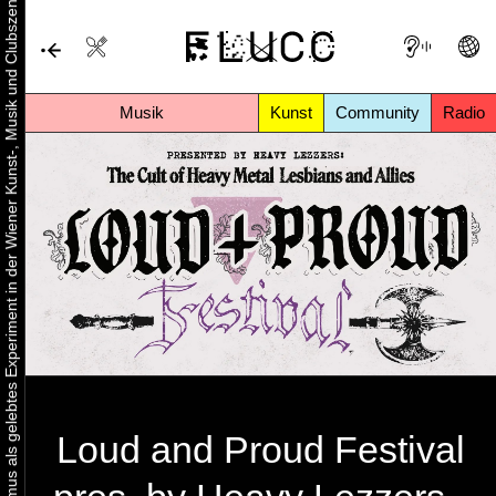
Urbaner Aktivismus als gelebtes Experiment in der Wiener Kunst-, Musik und Clubszene
Musik
Kunst
Community
Radio
Loud and Proud Festival