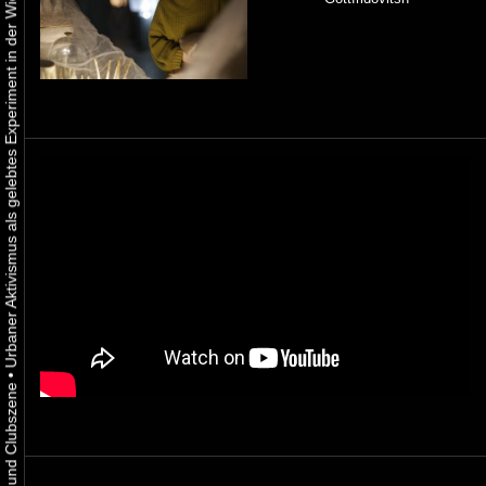
Urbaner Aktivismus als gelebtes Experiment in der Wiener Kunst-, Musik und Clubszene
•