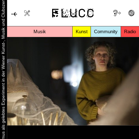
Urbaner Aktivismus als gelebtes Experiment in der Wiener Kunst-, Musik und Clubszene
Musik
Kunst
Community
Radio