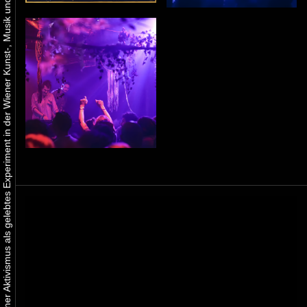
Urbaner Aktivismus als gelebtes Experiment in der Wiener Kunst-, Musik und Clubszene