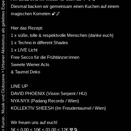
Diesmal backen wir gemeinsam einen Kuchen auf einem
magischen Kometen 🌠🌌
Hier das Rezept:
1 x süße, tolle & respektvolle Menschen (danke euch)
1 x Techno in different Shades
1 x LIVE Licht
Free Secco für die Frühtänzer:innen
Sweete Wiener Acts
& Taumel Deko
•
LINE UP
DAVID PHOENIX (Vision Serpent / HU)
NYA NYX (Padang Records / Wien)
KOLLEKTIV SHEESH (Im Freudentaumel / Wien)
Wir freuen uns auf euch!
5€ < 0.00 < 10€ < 01.00 < 12€ 💙🌀