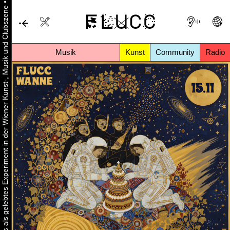
•
Urbaner Aktivismus als gelebtes Experiment in der Wiener Kunst-, Musik und Clubszene
Musik
Kunst
Community
Radio