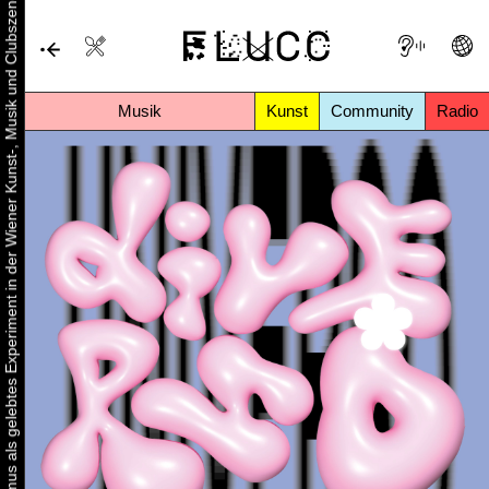
Urbaner Aktivismus als gelebtes Experiment in der Wiener Kunst-, Musik und Clubszene
Musik
Kunst
Community
Radio