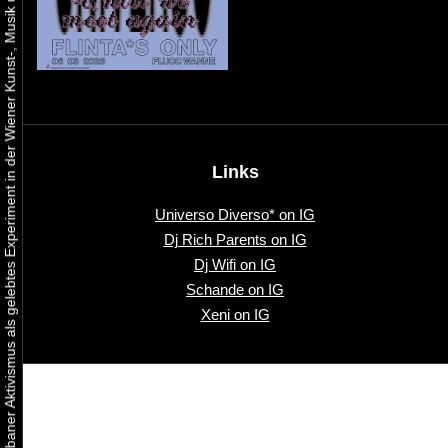
Urbaner Aktivismus als gelebtes Experiment in der Wiener Kunst-, Musik und Clubszene
Links
Universo Diverso* on IG
Dj Rich Parents on IG
Dj Wifi on IG
Schande on IG
Xeni on IG