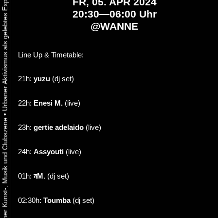
FR, 05. APR 2024
20:30—06:00 Uhr
@
WANNE
Line Up & Timetable:
21h:
yuzu
(dj set)
22h:
Enesi M.
(live)
•
23h:
gertie adelaido
(live)
24h:
Assyouti
(live)
01h:
মM.
(dj set)
02:30h:
Toumba
(dj set)