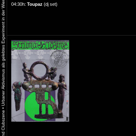
Urbaner Aktivismus als gelebtes Experiment in der Wiener Kunst-, Musik und Clubszene
04:30h:
Toupaz
(dj set)
•