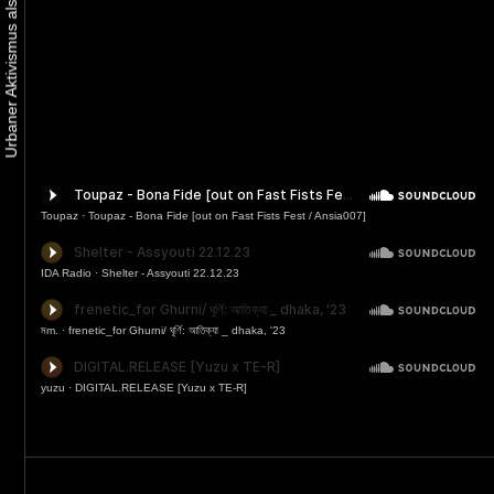
Toupaz
·
Toupaz - Bona Fide [out on Fast Fists Fest / Ansia007]
IDA Radio
·
Shelter - Assyouti 22.12.23
মm.
·
frenetic_for Ghurni/ ঘূর্ণি: আতিক্যা _ dhaka, '23
yuzu
·
DIGITAL.RELEASE [Yuzu x TE-R]