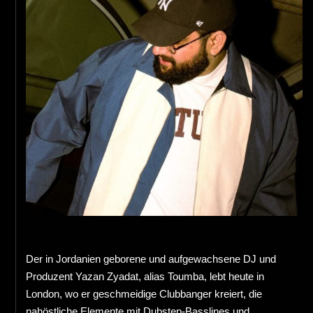
Start
Anreise
Kontakt
Impressum
Privacy Policy
FÖRDERGEBER:INNEN & SPONSOREN
Der in Jordanien geborene und aufgewachsene DJ und
Produzent Yazan Zyadat, alias Toumba, lebt heute in
London, wo er geschmeidige Clubbanger kreiert, die
nahöstliche Elemente mit Dubstep-Basslines und