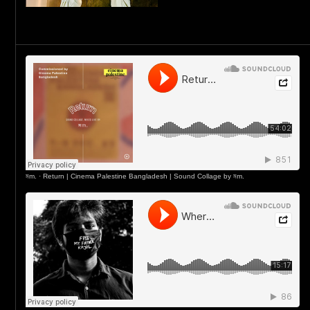
মm.
·
Return | Cinema Palestine Bangladesh | Sound Collage by মm.