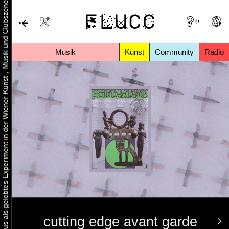
Urbaner Aktivismus als gelebtes Experiment in der Wiener Kunst-, Musik und Clubszene
Musik
Kunst
Community
Radio
cutting edge avant garde