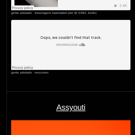
gertie adelaido
·
intransigent materialism (set @ r1992, berlin)
gertie adelaido
·
neocortex
Assyouti