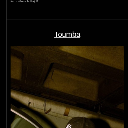
মm.
·
Where Is Kajol?
Toumba