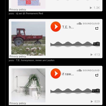
yuzu
·
dj set @ Permanent Red
yuzu
·
T.E. honeymoon, immer am Laufen