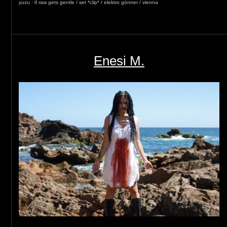
yuzu
·
if raw gets gentle / set *clip* / elektro gönner / vienna
Enesi M.