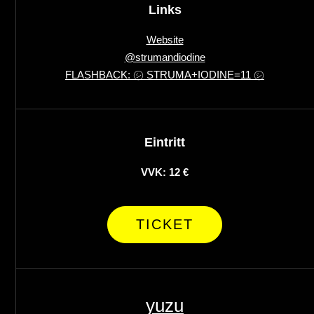
Links
Website
@strumandiodine
FLASHBACK: ㋛ STRUMA+IODINE=11 ㋛
Eintritt
VVK: 12 €
TICKET
yuzu