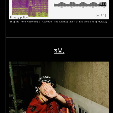
Shepard Tone Recordings
·
Assyouti - The Disintegration of Eric Omelette (previews)
মM.