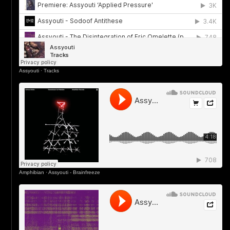
Assyouti
·
Tracks
Amphibian
·
Assyouti - Brainfreeze