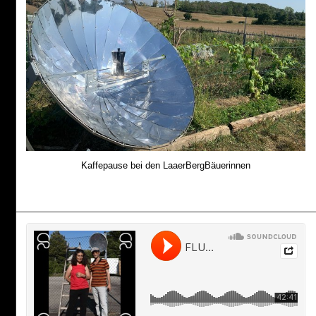
Kaffepause bei den LaaerBergBäuerinnen