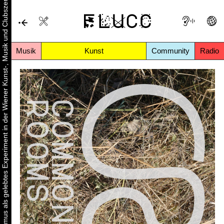
Urbaner Aktivismus als gelebtes Experiment in der Wiener Kunst-, Musik und Clubszene
Musik
Kunst
Community
Radio