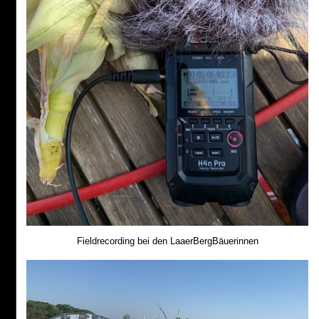
Fieldrecording bei den LaaerBergBäuerinnen