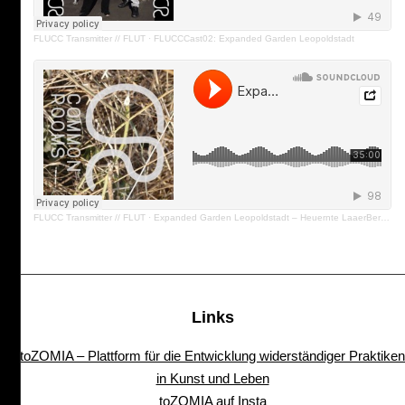
FLUCC Transmitter // FLUT
·
FLUCCCast02: Expanded Garden Leopoldstadt
FLUCC Transmitter // FLUT
·
Expanded Garden Leopoldstadt – Heuernte LaaerBergBauerInnen [Common Rooms]
Links
toZOMIA – Plattform für die Entwicklung widerständiger Praktiken
in Kunst und Leben
toZOMIA auf Insta