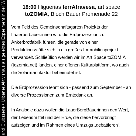
Urbaner Aktivismus als gelebtes Experiment in der Wiener Kunst-, Musik und Clubszene
18:00
Higuerias
terrAtravesa
, art space
toZOMIA
, Bloch Bauer Promenade 22
Vom Feld des Gemeinschaftsgarten Projekts der
Laaerberbäuer:innen wird die Erdprozession zur
Ankerbrotfabrik führen, die gerade von einer
Produktionsstätte sich in ein großes Immobilienprojekt
verwandelt. Schließlich werden wir im Art Space toZOMIA
(
tozomia.net
) landen, einer offenen Kulturplattform, wo auch
die Solarmanufaktur beheimatet ist.
Die Erdprozession lehnt sich - passend zum September - an
diverse Prozessionen zum Erntedank an.
•
In Analogie dazu wollen die LaaerBergBäuerinnen den Wert,
der Lebensmittel und der Erde, die diese hervorbringt
aufzeigen und im Rahmen eines Umzugs „debattieren“.