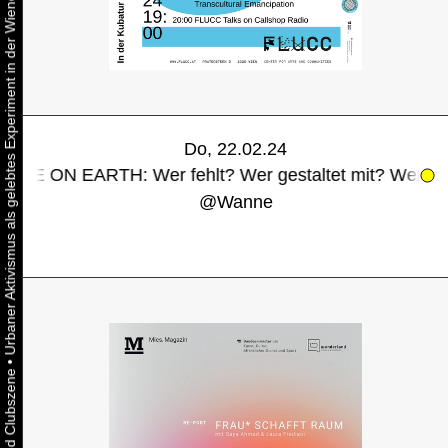
Urbaner Aktivismus als gelebtes Experiment in der Wiener Kunst-, Musik und Clubszene
Do, 22.02.24
ARTH: Wer fehlt? Wer gestaltet mit? Wer kümmert sich 
@
Wanne
•