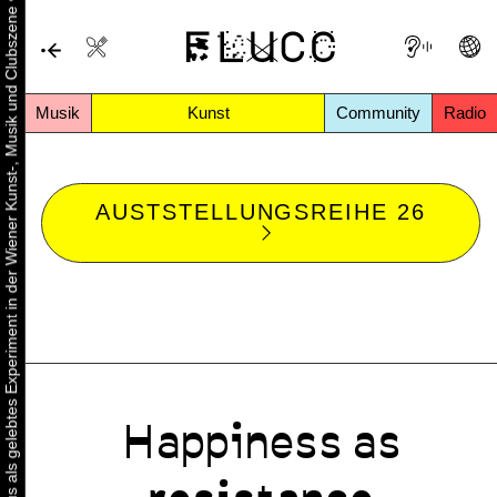
•
Urbaner Aktivismus als gelebtes Experiment in der Wiener Kunst-, Musik und Clubszene
Musik
Kunst
Community
Radio
AUSTSTELLUNGSREIHE 26
Happiness as