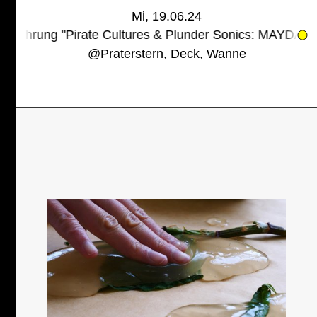
Mi, 19.06.24
"Pirate Cultures & Plunder Sonics: MAYDAY!"
19.06.20
@
Praterstern, Deck, Wanne