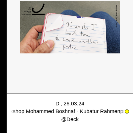
Di, 26.03.24
hop Mohammed Boshnaf - Kubatur Rahmenprogramm
Art
@
Deck