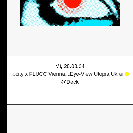
Mi, 28.08.24
y x FLUCC Vienna: „Eye-View Utopia Ukraine“
In der Ku
@
Deck