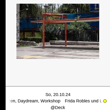
Start
Anreise
Kontakt
Impressum
Privacy Policy
FÖRDERGEBER:INNEN & SPONSOREN
So, 20.10.24
 Daydream, Workshop
Frida Robles und Lasse Mouritz
@
Deck