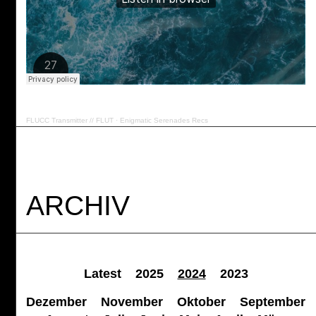
FLUCC Transmitter // FLUT
·
Enigmatic Serenades Recs
ARCHIV
Latest
2025
2024
2023
Dezember
November
Oktober
September