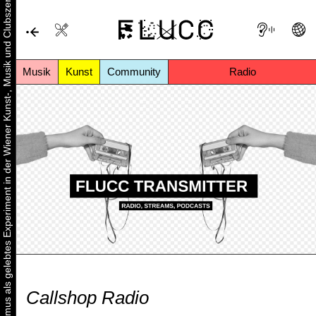
Urbaner Aktivismus als gelebtes Experiment in der Wiener Kunst-, Musik und Clubszene
Musik
Kunst
Community
Radio
Callshop Radio