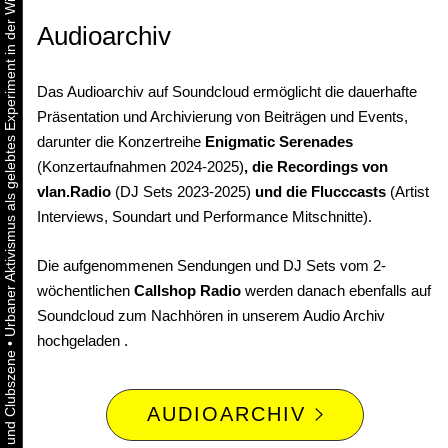
Urbaner Aktivismus als gelebtes Experiment in der Wiener Kunst-, Musik und Clubszene
Audioarchiv
Das Audioarchiv auf Soundcloud ermöglicht die dauerhafte
Präsentation und Archivierung von Beiträgen und Events,
darunter die Konzertreihe
Enigmatic Serenades
(Konzertaufnahmen 2024-2025)
, die Recordings von
vlan.Radio
(DJ Sets 2023-2025)
und die Flucccasts
(Artist
Interviews, Soundart und Performance Mitschnitte).
Die aufgenommenen Sendungen und DJ Sets vom 2-
wöchentlichen
Callshop Radio
werden danach ebenfalls auf
Soundcloud zum Nachhören in unserem Audio Archiv
hochgeladen .
•
AUDIOARCHIV