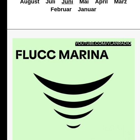
August
Juli
Juni
Mai
April
März
Februar
Januar