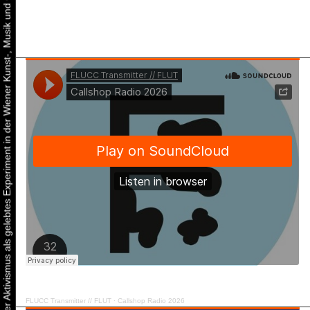
Urbaner Aktivismus als gelebtes Experiment in der Wiener Kunst-, Musik und Clubszene
FLUCC Transmitter // FLUT
·
Callshop Radio 2026