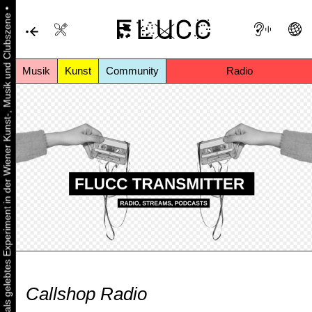
•
Urbaner Aktivismus als gelebtes Experiment in der Wiener Kunst-, Musik und Clubszene
Musik
Kunst
Community
Radio
Callshop Radio