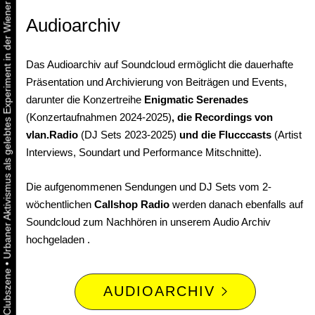
Urbaner Aktivismus als gelebtes Experiment in der Wiener Kunst-, Musik und Clubszene
Audioarchiv
Das Audioarchiv auf Soundcloud ermöglicht die dauerhafte
Präsentation und Archivierung von Beiträgen und Events,
darunter die Konzertreihe
Enigmatic Serenades
(Konzertaufnahmen 2024-2025)
, die Recordings von
vlan.Radio
(DJ Sets 2023-2025)
und die Flucccasts
(Artist
Interviews, Soundart und Performance Mitschnitte).
Die aufgenommenen Sendungen und DJ Sets vom 2-
wöchentlichen
Callshop Radio
werden danach ebenfalls auf
Soundcloud zum Nachhören in unserem Audio Archiv
hochgeladen .
•
AUDIOARCHIV