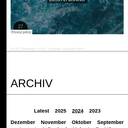
FLUCC Transmitter // FLUT
·
Enigmatic Serenades Recs
ARCHIV
Latest
2025
2024
2023
Dezember
November
Oktober
September