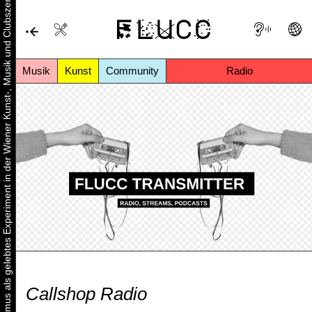
Urbaner Aktivismus als gelebtes Experiment in der Wiener Kunst-, Musik und Clubszene
Musik
Kunst
Community
Radio
Callshop Radio