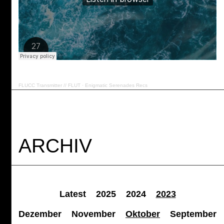
FLUCC Transmitter // FLUT
·
Enigmatic Serenades Recs
ARCHIV
Latest
2025
2024
2023
Dezember
November
Oktober
September