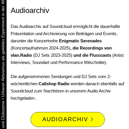
Urbaner Aktivismus als gelebtes Experiment in der Wiener Kunst-, Musik und Clubszene
Audioarchiv
Das Audioarchiv auf Soundcloud ermöglicht die dauerhafte
Präsentation und Archivierung von Beiträgen und Events,
darunter die Konzertreihe
Enigmatic Serenades
(Konzertaufnahmen 2024-2025)
, die Recordings von
vlan.Radio
(DJ Sets 2023-2025)
und die Flucccasts
(Artist
Interviews, Soundart und Performance Mitschnitte).
Die aufgenommenen Sendungen und DJ Sets vom 2-
wöchentlichen
Callshop Radio
werden danach ebenfalls auf
Soundcloud zum Nachhören in unserem Audio Archiv
hochgeladen .
•
AUDIOARCHIV