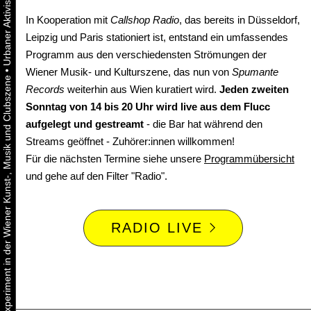
In Kooperation mit
Callshop Radio
, das bereits in Düsseldorf,
Leipzig und Paris stationiert ist, entstand ein umfassendes
Programm aus den verschiedensten Strömungen der
•
Wiener Musik- und Kulturszene, das nun von
Spumante
Urbaner Aktivismus als gelebtes Experiment in der Wiener Kunst-, Musik und Clubszene
Records
weiterhin aus Wien kuratiert wird.
Jeden zweiten
Sonntag von 14 bis 20 Uhr wird live aus dem Flucc
aufgelegt und gestreamt
- die Bar hat während den
Streams geöffnet - Zuhörer:innen willkommen!
Für die nächsten Termine siehe unsere
Programmübersicht
und gehe auf den Filter "Radio".
RADIO LIVE