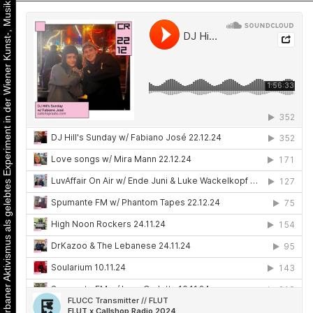
Urbaner Aktivismus als gelebtes Experiment in der Wiener Kunst-, Musik und Clubszene