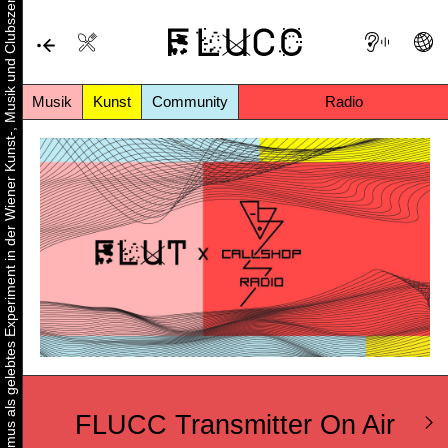
Urbaner Aktivismus als gelebtes Experiment in der Wiener Kunst-, Musik und Clubszene
Musik
Kunst
Community
Radio
FLUCC Transmitter On Air