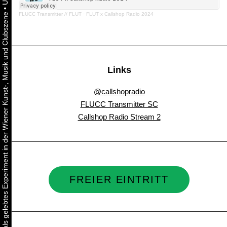
•
FLUCC Transmitter // FLUT
·
FLUT x Callshop Radio 2024
Urbaner Aktivismus als gelebtes Experiment in der Wiener Kunst-, Musik und Clubszene
Links
@callshopradio
FLUCC Transmitter SC
Callshop Radio Stream 2
FREIER EINTRITT