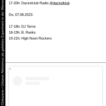
Urbaner Aktivismus als gelebtes Experiment in der Wiener Kunst-, Musik und Clubszene
17-20h: Dackelclub Radio
@dackelklub
Do, 07.08.2023:
17-18h: DJ Terror
18-19h: B. Ranks
19-21h: High Noon Rockers
•