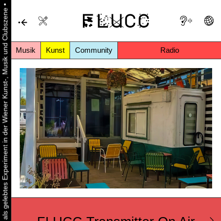
•
Urbaner Aktivismus als gelebtes Experiment in der Wiener Kunst-, Musik und Clubszene
Musik
Kunst
Community
Radio