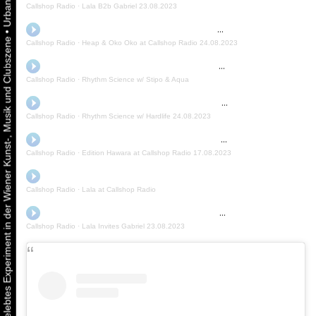
Callshop Radio
·
Lala B2b Gabriel 23.08.2023
•
Urbaner Aktivismus als gelebtes Experiment in der Wiener Kunst-, Musik und Clubszene
Callshop Radio
·
Heap & Oko Oko at Callshop Radio 24.08.2023
Callshop Radio
·
Rhythm Science w/ Stipo & Aqua
Callshop Radio
·
Rhythm Science w/ Hardlife 24.08.2023
Callshop Radio
·
Edition Hawara at Callshop Radio 17.08.2023
Callshop Radio
·
Lala at Callshop Radio
Callshop Radio
·
Lala Invites Gabriel 23.08.2023