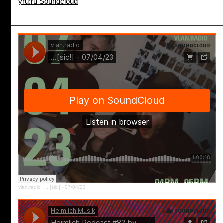
yru:ru Soundcloud
vlan.radio
·
...[sic!] - 07/04/23