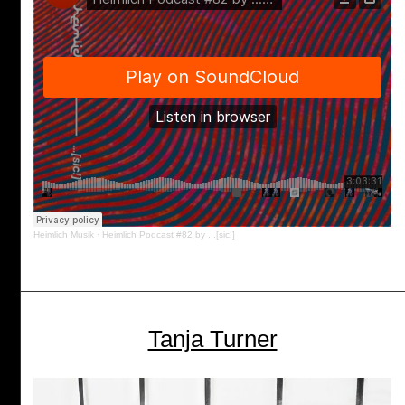
Heimlich Musik
·
Heimlich Podcast #82 by ...[sic!]
Tanja Turner