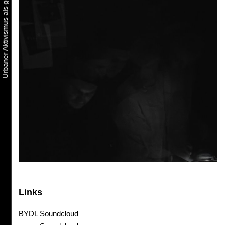
Links
BYDL Soundcloud