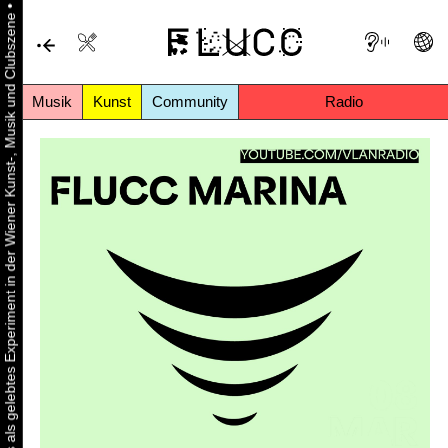
•
Urbaner Aktivismus als gelebtes Experiment in der Wiener Kunst-, Musik und Clubszene
Musik
Kunst
Community
Radio