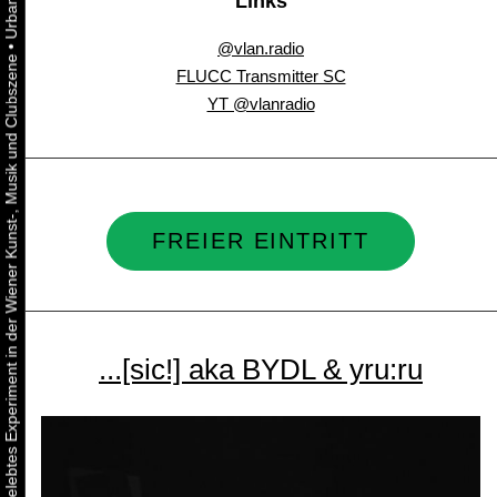
Links
@vlan.radio
•
Urbaner Aktivismus als gelebtes Experiment in der Wiener Kunst-, Musik und Clubszene
FLUCC Transmitter SC
YT @vlanradio
FREIER EINTRITT
...[sic!] aka BYDL & yru:ru