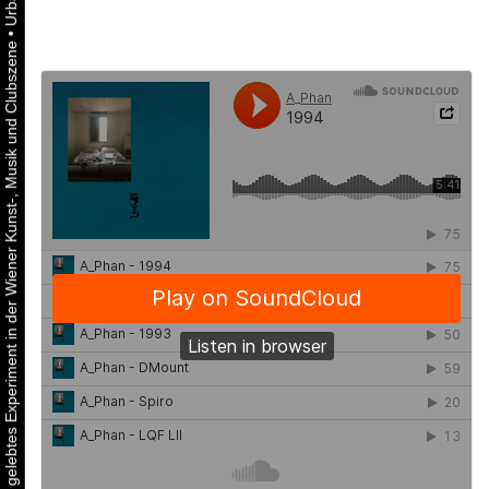
•
Urbaner Aktivismus als gelebtes Experiment in der Wiener Kunst-, Musik und Clubszene