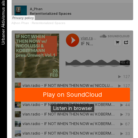
Aljhon Phan
·
Reterritorialized Spaces