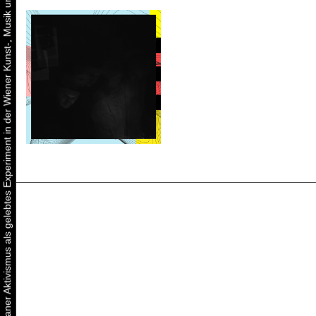
Urbaner Aktivismus als gelebtes Experiment in der Wiener Kunst-, Musik und Clubszene