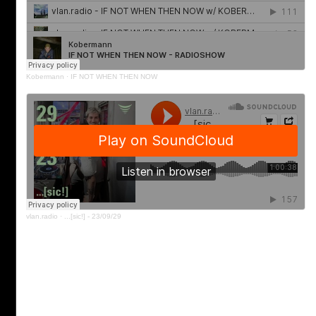
Kobermann
·
IF NOT WHEN THEN NOW
vlan.radio
·
...[sic!] - 23/09/29