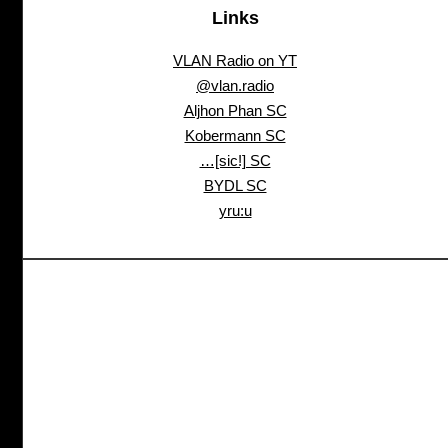
Links
VLAN Radio on YT
@vlan.radio
Aljhon Phan SC
Kobermann SC
…[sic!] SC
BYDL SC
yru:u