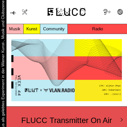
Urbaner Aktivismus als gelebtes Experiment in der Wiener Kunst-, Musik und Clubszene
Musik
Kunst
Community
Radio
FLUCC Transmitter On Air