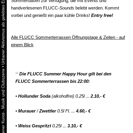
Sommeroasen zur Verfügung, die mit Events und
handverlesenen FLUCC-
Sounds
belebt werden. Kommt
vorbei und genießt ein paar kühle Drinks!
Entry free!
Alle FLUCC Sommerterrassen Öffnungstage & Zeiten - auf
einem Blick
•
Die
FLUCC Summer
Happy Hour
gilt
bei den
FLUCC Sommerterrassen bis 22:00:
•
Hollunder Soda
(alkoholfrei) 0.25l ...
2.10,- €
•
Murauer
/
Zwettler
0.5l Fl. ...
4.60,- €
•
Weiss Gespritzt
0.25l ...
3.10,- €