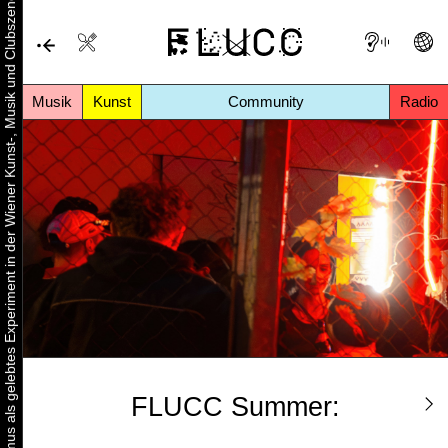
Urbaner Aktivismus als gelebtes Experiment in der Wiener Kunst-, Musik und Clubszene
Musik
Kunst
Community
Radio
FLUCC Summer: