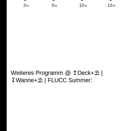
Weiteres Programm @ ↥Deck+⛱ |
↧Wanne+⛱ | FLUCC Summer: