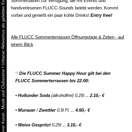
Sommeroasen zur Verfügung, die mit Events und
handverlesenen FLUCC-
Sounds
belebt werden. Kommt
vorbei und genießt ein paar kühle Drinks!
Entry free!
Alle FLUCC Sommerterrassen Öffnungstage & Zeiten - auf
einem Blick
•
Die
FLUCC Summer
Happy Hour
gilt
bei den
FLUCC Sommerterrassen bis 22:00:
•
Hollunder Soda
(alkoholfrei) 0.25l ...
2.10,- €
•
Murauer
/
Zwettler
0.5l Fl. ...
4.60,- €
•
Weiss Gespritzt
0.25l ...
3.10,- €