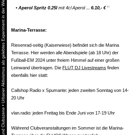
Urbaner Aktivismus als gelebtes Experiment in der Wiener Kunst-, Musik und Clubszene
•
Aperol Spritz 0.25l
mit 4cl Aperol ...
6.10,- €
Marina-Terrasse:
Riesenrad-seitig (Kaiserwiese) befindet sich die Marina
Terrasse. Hier werden alle Abendspiele (ab 18 Uhr) der
Fußball-EM 2024 unter freiem Himmel auf einer großen
Leinwand übertragen. Die
FLUT DJ Livestreams
finden
ebenfalls hier statt:
Callshop Radio x Spumante: jeden zweiten Sonntag von 14-
20 Uhr
•
vlan.radio: jeden Freitag bis Ende Juni von 17-19 Uhr
Während Clubveranstaltungen im Sommer ist die Marina-