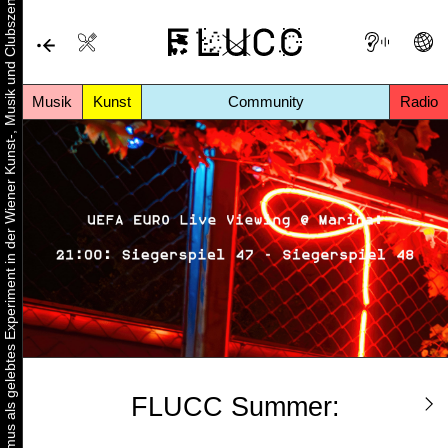
Urbaner Aktivismus als gelebtes Experiment in der Wiener Kunst-, Musik und Clubszene
Musik
Kunst
Community
Radio
FLUCC Summer: