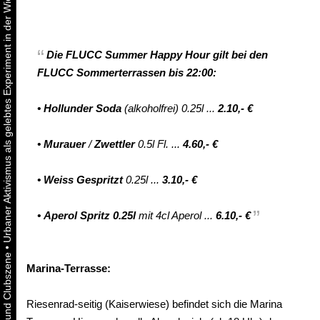
Urbaner Aktivismus als gelebtes Experiment in der Wiener Kunst-, Musik und Clubszene
Die
FLUCC Summer
Happy Hour
gilt
bei den
FLUCC Sommerterrassen bis 22:00:
•
Hollunder Soda
(alkoholfrei) 0.25l ...
2.10,- €
•
Murauer
/
Zwettler
0.5l Fl. ...
4.60,- €
•
Weiss Gespritzt
0.25l ...
3.10,- €
•
Aperol Spritz 0.25l
mit 4cl Aperol ...
6.10,- €
•
Marina-Terrasse:
Riesenrad-seitig (Kaiserwiese) befindet sich die Marina