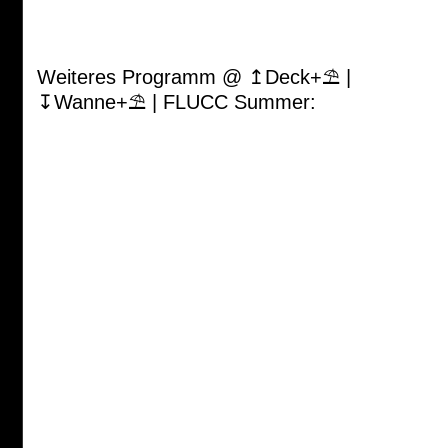
Weiteres Programm @ ↥Deck+⛱ |
↧Wanne+⛱ | FLUCC Summer: