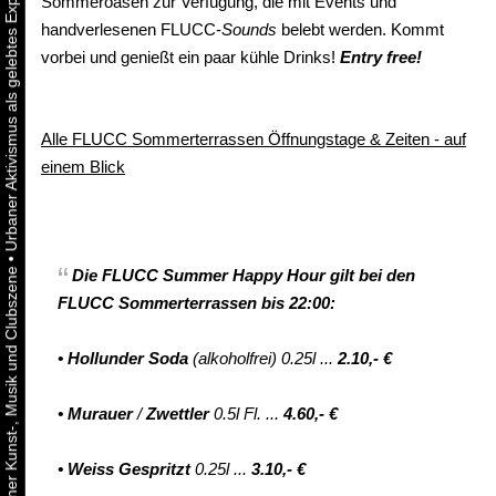
Sommeroasen zur Verfügung, die mit Events und
handverlesenen FLUCC-
Sounds
belebt werden. Kommt
vorbei und genießt ein paar kühle Drinks!
Entry free!
Alle FLUCC Sommerterrassen Öffnungstage & Zeiten - auf
einem Blick
•
Die
FLUCC Summer
Happy Hour
gilt
bei den
FLUCC Sommerterrassen bis 22:00:
•
Hollunder Soda
(alkoholfrei) 0.25l ...
2.10,- €
•
Murauer
/
Zwettler
0.5l Fl. ...
4.60,- €
•
Weiss Gespritzt
0.25l ...
3.10,- €