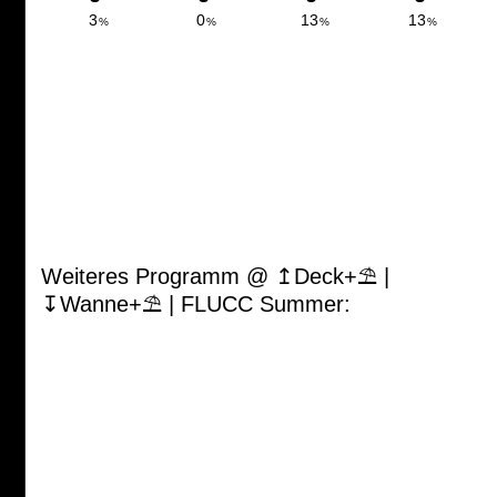
Weiteres Programm @ ↥Deck+⛱ |
↧Wanne+⛱ | FLUCC Summer: