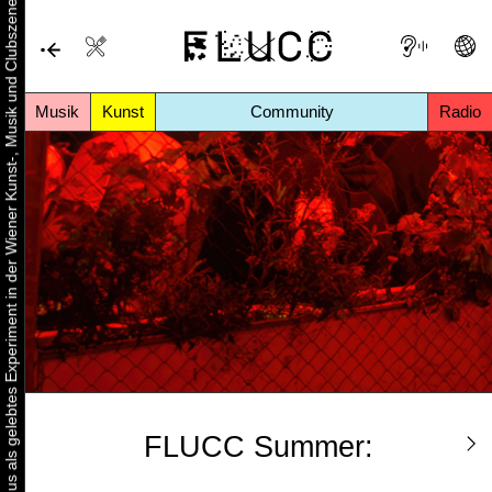
Urbaner Aktivismus als gelebtes Experiment in der Wiener Kunst-, Musik und Clubszene
Musik
Kunst
Community
Radio
FLUCC Summer: