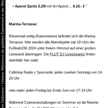
Urbaner Aktivismus als gelebtes Experiment in der Wiener Kunst-, Musik und Clubszene
•
Aperol Spritz 0.25l
mit 4cl Aperol ...
6.10,- €
Marina-Terrasse:
Riesenrad-seitig (Kaiserwiese) befindet sich die Marina
Terrasse. Hier werden alle Abendspiele (ab 18 Uhr) der
Fußball-EM 2024 unter freiem Himmel auf einer großen
Leinwand übertragen. Die
FLUT DJ Livestreams
finden
ebenfalls hier statt:
Callshop Radio x Spumante: jeden zweiten Sonntag von 14-
20 Uhr
•
vlan.radio: jeden Freitag bis Ende Juni von 17-19 Uhr
Während Clubveranstaltungen im Sommer ist die Marina-