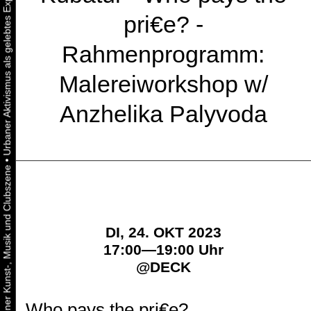
pri€e? -
Rahmenprogramm:
Malereiworkshop w/
Anzhelika Palyvoda
•
DI, 24. OKT 2023
17:00—19:00 Uhr
@
DECK
Who pays the pri€e?