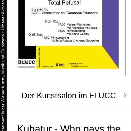
•
Urbaner Aktivismus als gelebtes Experiment in der Wiener Kunst-, Musik und Clubszene
Der Kunstsalon im FLUCC
Kubatur - Who pays the