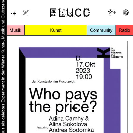
Urbaner Aktivismus als gelebtes Experiment in der Wiener Kunst-, Musik und Clubszene
Musik
Kunst
Community
Radio