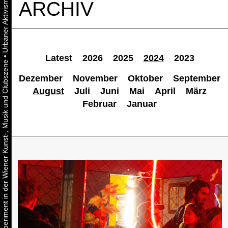
ARCHIV
•
Latest
2026
2025
2024
2023
Urbaner Aktivismus als gelebtes Experiment in der Wiener Kunst-, Musik und Clubszene
Dezember
November
Oktober
September
August
Juli
Juni
Mai
April
März
Februar
Januar