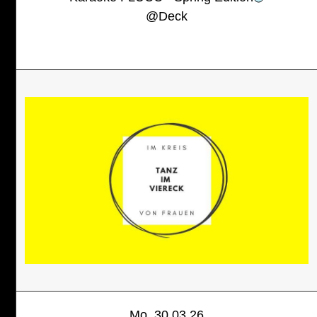
@
Deck
Mo, 30.03.26