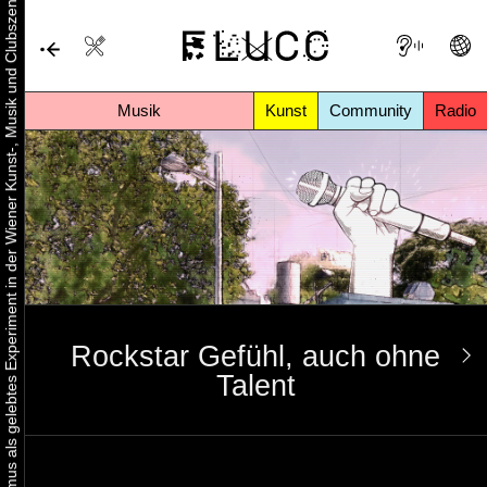
Urbaner Aktivismus als gelebtes Experiment in der Wiener Kunst-, Musik und Clubszene
Musik
Kunst
Community
Radio
Rockstar Gefühl, auch ohne
Talent