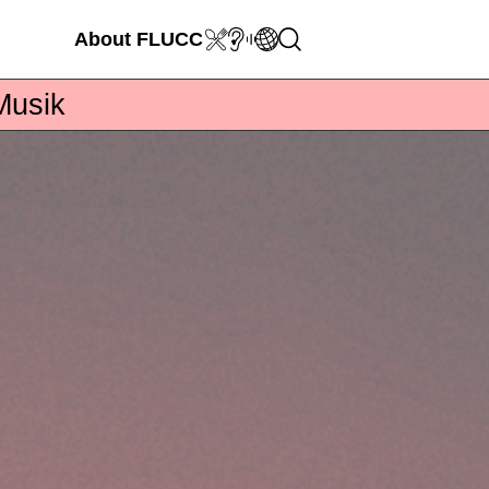
About
FLUCC
Musik