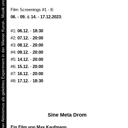
Urbaner Aktivismus als gelebtes Experiment in der Wiener Kunst-, Musik und Clubszene
Film Screenings #1 - 8:
06. - 09.
&
14. - 17.12.2023
:
#1:
06.12.
-
18:30
#2:
07.12.
-
20:00
#3:
08.12.
-
20:00
#4:
09.12.
-
20:00
#5:
14.12.
-
20:00
#6:
15.12.
-
20:00
#7:
16.12.
-
20:00
#8:
17.12.
-
18:30
Sine Meta Drom
Ein Film von Max Kaufmann