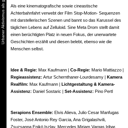
Als eine kinematografische sowie cineastische
Achterbahnfahrt verwebt der Film Stop-Motion- Sequenzen
mit darstellerischen Szenen und bannt so das Karussel des
täglichen Lebens auf Zelluloid. Sine Meta Drom stellt damit
einen berüchtigten Platz in neuen Fokus, der unerwartete
Geschichten erzählt und diesen belebt, ebenso wie die
Menschen selbst.
Idee & Regie:
Max Kaufmann |
Co-Regie:
Mario Mattiazzo |
Regieassistenz:
Artur Schernthaner-Lourdesamy |
Kamera
Realfilm:
Max Kaufmann |
Lichtgestaltung & Kamera-
Assistenz:
Daniel Sostaric |
Set-Assistenz:
Pino Pertl
Serapions Ensemble:
Elvis Alieva, Julio Cesar Manfugas
Foster, José Antonio Rey Garcia, Ana Grigalashvili,
Zsuzsanna Enikö Iszlay, Mercedes Miriam Vargas Iribar,