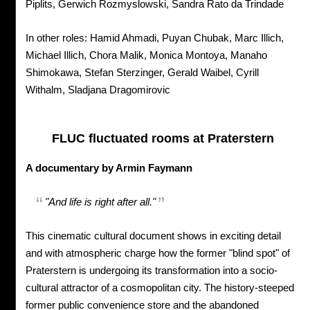
Piplits, Gerwich Rozmyslowski, Sandra Rato da Trindade
In other roles: Hamid Ahmadi, Puyan Chubak, Marc Illich,
Michael Illich, Chora Malik, Monica Montoya, Manaho
Shimokawa, Stefan Sterzinger, Gerald Waibel, Cyrill
Withalm, Sladjana Dragomirovic
FLUC fluctuated rooms at Praterstern
A documentary by Armin Faymann
"And life is right after all."
This cinematic cultural document shows in exciting detail
and with atmospheric charge how the former "blind spot" of
Praterstern is undergoing its transformation into a socio-
cultural attractor of a cosmopolitan city. The history-steeped
former public convenience store and the abandoned