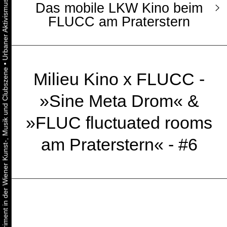
Das mobile LKW Kino beim
FLUCC am Praterstern
•
Urbaner Aktivismus als gelebtes Experiment in der Wiener Kunst-, Musik und Clubszene
Milieu Kino x FLUCC -
»Sine Meta Drom« &
»FLUC fluctuated rooms
am Praterstern« - #6