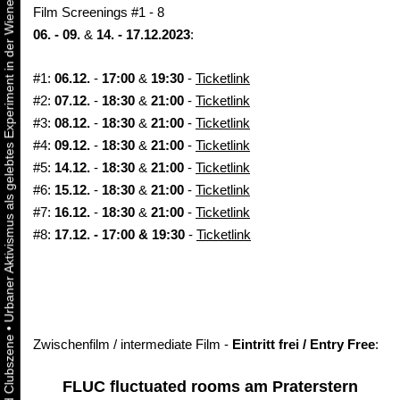
Urbaner Aktivismus als gelebtes Experiment in der Wiener Kunst-, Musik und Clubszene
Film Screenings #1 - 8
06. - 09.
&
14. - 17.12.2023
:
#1:
06.12.
-
17:00
&
19:30
-
Ticketlink
#2:
07.12.
-
18:30
&
21:00
-
Ticketlink
#3:
08.12.
-
18:30
&
21:00
-
Ticketlink
#4:
09.12.
-
18:30
&
21:00
-
Ticketlink
#5:
14.12.
-
18:30
&
21:00
-
Ticketlink
#6:
15.12.
-
18:30
&
21:00
-
Ticketlink
#7:
16.12.
-
18:30
&
21:00
-
Ticketlink
#8:
17.12. - 17:00 & 19:30
-
Ticketlink
•
Zwischenfilm / intermediate Film -
Eintritt frei / Entry Free
:
FLUC fluctuated rooms am Praterstern