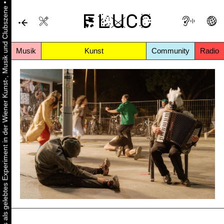
•
Urbaner Aktivismus als gelebtes Experiment in der Wiener Kunst-, Musik und Clubszene
Musik
Kunst
Community
Radio