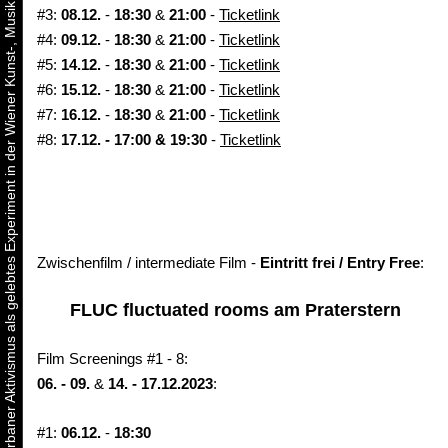
Urbaner Aktivismus als gelebtes Experiment in der Wiener Kunst-, Musik und Clubszene
#3:
08.12.
-
18:30
&
21:00
-
Ticketlink
#4:
09.12.
-
18:30
&
21:00
-
Ticketlink
#5:
14.12.
-
18:30
&
21:00
-
Ticketlink
#6:
15.12.
-
18:30
&
21:00
-
Ticketlink
#7:
16.12.
-
18:30
&
21:00
-
Ticketlink
#8:
17.12. - 17:00 & 19:30
-
Ticketlink
Zwischenfilm / intermediate Film -
Eintritt frei / Entry Free
:
FLUC fluctuated rooms am Praterstern
Film Screenings #1 - 8:
06. - 09.
&
14. - 17.12.2023
:
#1:
06.12.
-
18:30