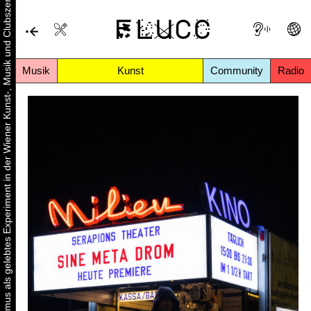
Urbaner Aktivismus als gelebtes Experiment in der Wiener Kunst-, Musik und Clubszene
Musik
Kunst
Community
Radio