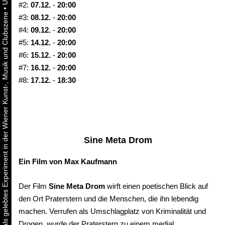
#2:
07.12.
-
20:00
•
Urbaner Aktivismus als gelebtes Experiment in der Wiener Kunst-, Musik und Clubszene
#3:
08.12.
-
20:00
#4:
09.12.
-
20:00
#5:
14.12.
-
20:00
#6:
15.12.
-
20:00
#7:
16.12.
-
20:00
#8:
17.12.
-
18:30
Sine Meta Drom
Ein Film von Max Kaufmann
Der Film
Sine Meta Drom
wirft einen poetischen Blick auf
den Ort Praterstern und die Menschen, die ihn lebendig
machen. Verrufen als Umschlagplatz von Kriminalität und
Drogen, wurde der Praterstern zu einem medial