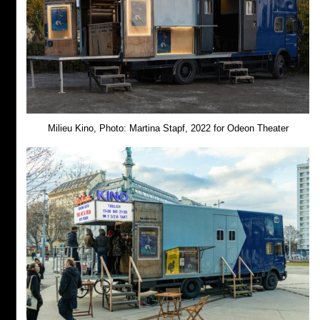
Start
Anreise
Milieu Kino, Photo: Martina Stapf, 2022 for Odeon Theater
Kontakt
Impressum
Privacy Policy
FÖRDERGEBER:INNEN & SPONSOREN