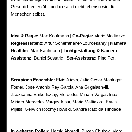
Geschichten erzählt und diesen belebt, ebenso wie die
Menschen selbst.
Idee & Regie:
Max Kaufmann |
Co-Regie:
Mario Mattiazzo |
Regieassistenz:
Artur Schernthaner-Lourdesamy |
Kamera
Realfilm:
Max Kaufmann |
Lichtgestaltung & Kamera-
Assistenz:
Daniel Sostaric |
Set-Assistenz:
Pino Pertl
Serapions Ensemble:
Elvis Alieva, Julio Cesar Manfugas
Foster, José Antonio Rey Garcia, Ana Grigalashvili,
Zsuzsanna Enikö Iszlay, Mercedes Miriam Vargas Iribar,
Miriam Mercedes Vargas Iribar, Mario Mattiazzo, Erwin
Piplits, Gerwich Rozmyslowski, Sandra Rato da Trindade
In weiteren Rollen:
Hamid Ahmadi, Puyan Chubak, Marc