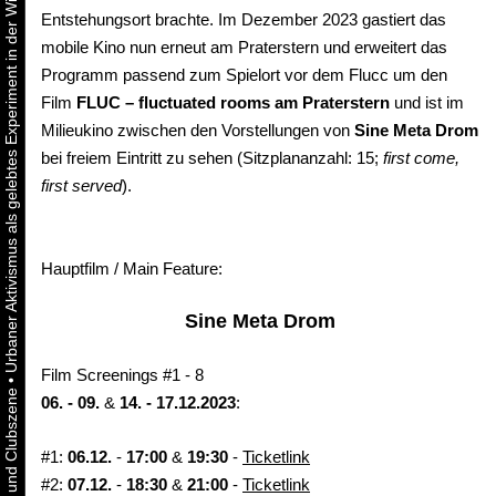
Urbaner Aktivismus als gelebtes Experiment in der Wiener Kunst-, Musik und Clubszene
Entstehungsort brachte. Im Dezember 2023 gastiert das
mobile Kino nun erneut am Praterstern und erweitert das
Programm passend zum Spielort vor dem Flucc um den
Film
FLUC – fluctuated rooms am Praterstern
und ist im
Milieukino zwischen den Vorstellungen von
Sine Meta Drom
bei freiem Eintritt zu sehen (Sitzplananzahl: 15;
first come,
first served
).
Hauptfilm / Main Feature:
Sine Meta Drom
Film Screenings #1 - 8
•
06. - 09.
&
14. - 17.12.2023
:
#1:
06.12.
-
17:00
&
19:30
-
Ticketlink
#2:
07.12.
-
18:30
&
21:00
-
Ticketlink