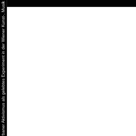
Urbaner Aktivismus als gelebtes Experiment in der Wiener Kunst-, Musik und Clubszene