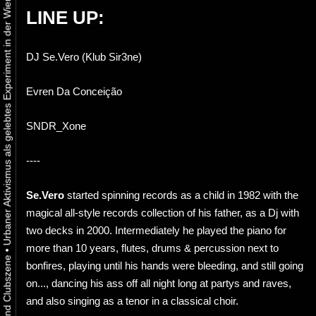
Urbaner Aktivismus als gelebtes Experiment in der Wiener Kunst-, Musik und Clubszene
LINE UP:
DJ Se.Vero (Klub Sir3ne)
Evren Da Conceição
SNDR_Xone
----
Se.Vero
started spinning records as a child in 1982 with the
magical all-style records collection of his father, as a Dj with
two decks in 2000. Intermediately he played the piano for
more than 10 years, flutes, drums & percussion next to
•
bonfires, playing until his hands were bleeding, and still going
on..., dancing his ass off all night long at partys and raves,
and also singing as a tenor in a classical choir.