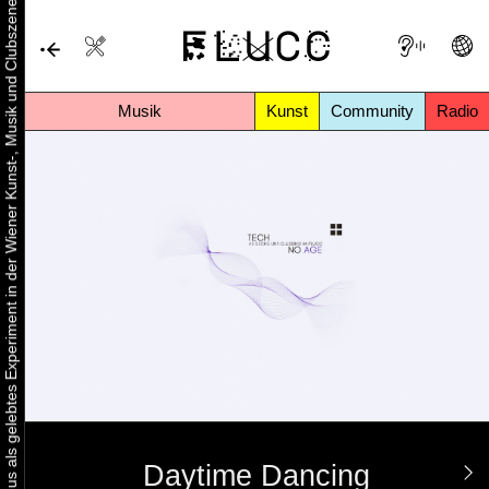
Urbaner Aktivismus als gelebtes Experiment in der Wiener Kunst-, Musik und Clubszene
Musik
Kunst
Community
Radio
Daytime Dancing