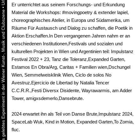
Er unterrichtet aus seinem Forschungs- und Erkundung
•
Urbaner Aktivismus als gelebtes Experiment in der Wiener Kunst-, Musik und Clubszene
Material die Workshops: #movingpoetry & extender lapiel,
choreographisches Atelier, in Europa und Südamerika, um
Räume Für Austausch und Dialog zu schaffen, die Poetik in
Aktion Erschaffen.In Den vergangenen Jahren nahm er an
verschiedenen Institutionen,Festivals und sozialen und
kulturellen Projekten in Wien und Argentinien teil: Impulstanz
Festival 2022 + 23, Tanz die Toleranz,Expanded Garten,
Estamos En Obra/Arg, Caritas + Familien wien,Dschungel
Wien, Semmelweisklinik Wien, Ciclo de solos No
Avestruz,Ejercicio de Libertad by Natalia Tencer
C.C.R.R.,Festi Diversx Disidente, Wayrawarmis, am Adder
Tower, amigxsdemerlo,Dansebrute.
2024 erwartet ihn als Teil von Danse Brute,Impulstanz 2024,
SpaceLab Wuk, Kind in Motion, Expanded Garten,To Zomia,
fluc.