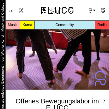
Urbaner Aktivismus als gelebtes Experiment in der Wiener Kunst-, Musik und Clubszene
Musik
Kunst
Community
Radio
Offenes Bewegungslabor im
FLUCC