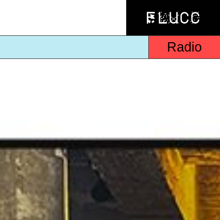
Radio