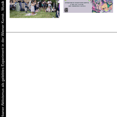
Urbaner Aktivismus als gelebtes Experiment in der Wiener Kunst-, Musik und Clubszene