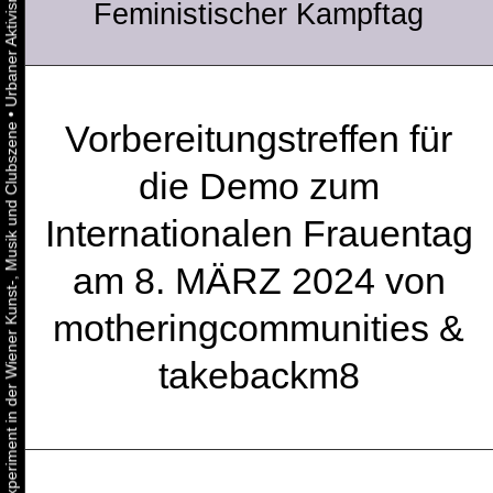
Feministischer Kampftag
•
Vorbereitungstreffen für
Urbaner Aktivismus als gelebtes Experiment in der Wiener Kunst-, Musik und Clubszene
die Demo zum
Internationalen Frauentag
am 8. MÄRZ 2024 von
motheringcommunities &
takebackm8