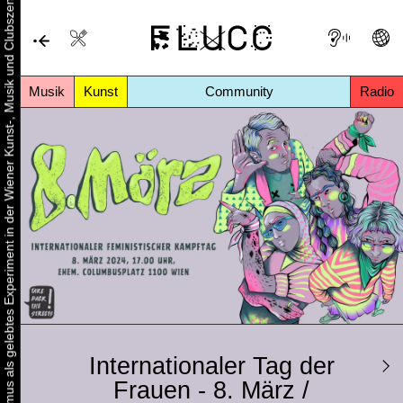
Urbaner Aktivismus als gelebtes Experiment in der Wiener Kunst-, Musik und Clubszene
Musik
Kunst
Community
Radio
Internationaler Tag der
Frauen - 8. März /