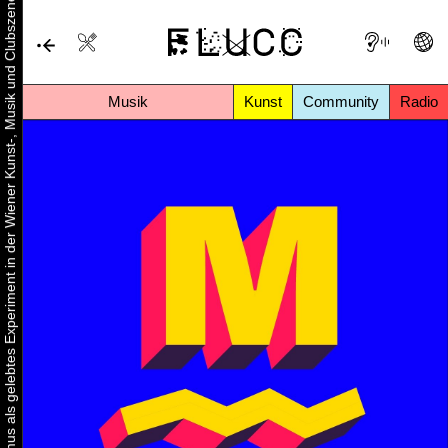
Urbaner Aktivismus als gelebtes Experiment in der Wiener Kunst-, Musik und Clubszene
Musik
Kunst
Community
Radio