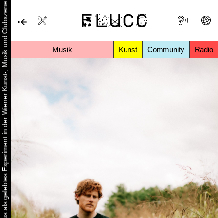
Urbaner Aktivismus als gelebtes Experiment in der Wiener Kunst-, Musik und Clubszene
Musik
Kunst
Community
Radio