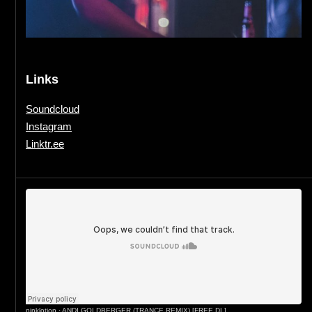
Links
Soundcloud
Instagram
Linktr.ee
pinklotion
·
ANDI GOLDBERGER (TRANCE REMIX) [FREE DL]