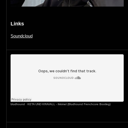
Links
Soundcloud
bludhound
·
KETA UND KRAVALL - Ikkimel (Bludhound Frenchcore Bootleg)