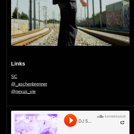
Links
SC
@_aschenbrenner
@nexus_vie