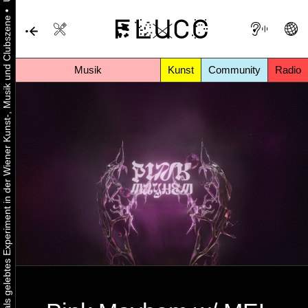
•
Urbaner Aktivismus als gelebtes Experiment in der Wiener Kunst-, Musik und Clubszene
Musik
Kunst
Community
Radio