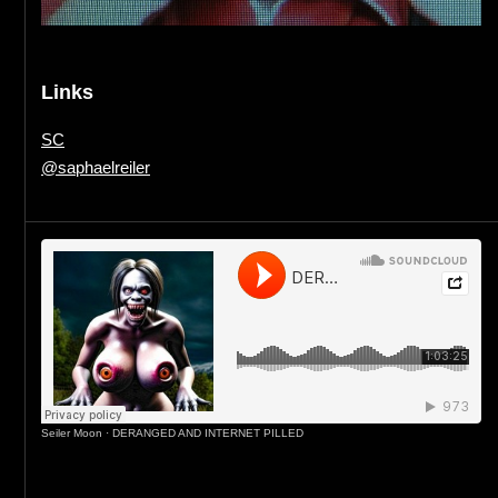
Links
SC
@saphaelreiler
Seiler Moon
·
DERANGED AND INTERNET PILLED