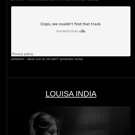
pinklotion
·
wieso tust du mir weh? (pinklotion remix)
LOUISA INDIA