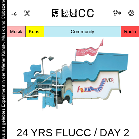
Urbaner Aktivismus als gelebtes Experiment in der Wiener Kunst-, Musik und Clubszene
Musik
Kunst
Community
Radio
24 YRS FLUCC / DAY 2