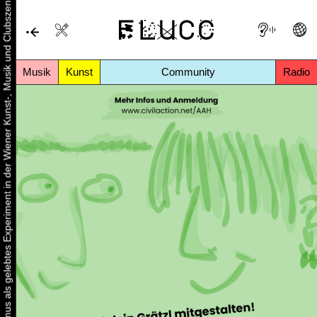
Urbaner Aktivismus als gelebtes Experiment in der Wiener Kunst-, Musik und Clubszene
Musik
Kunst
Community
Radio