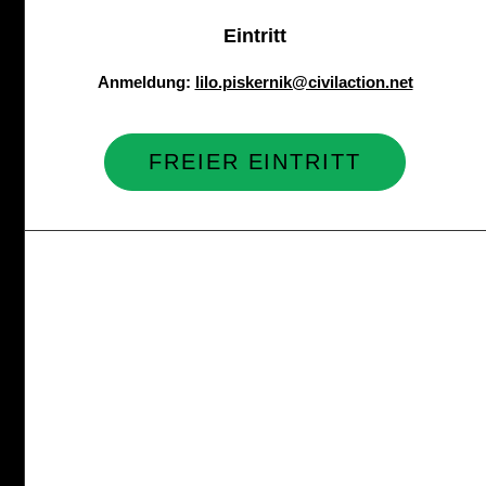
Eintritt
Anmeldung:
lilo.piskernik@civilaction.net
FREIER EINTRITT