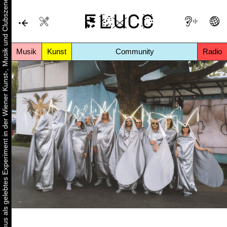
Urbaner Aktivismus als gelebtes Experiment in der Wiener Kunst-, Musik und Clubszene
Musik
Kunst
Community
Radio