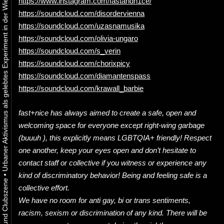
Urbaner Aktivismus als gelebtes Experiment in der Wiener Kunst-, Musik und Clubszene
https://www.instagram.com/fastandn1ce/
https://soundcloud.com/disordervienna
https://soundcloud.com/uzasnamusika
https://soundcloud.com/olivia-ungaro
https://soundcloud.com/s_verin
https://soundcloud.com/chorixpicy
https://soundcloud.com/diamantenspass
https://soundcloud.com/krawall_barbie
fast+nice has always aimed to create a safe, open and
welcoming space for everyone except right-wing garbage
(buuuh ), this explicitly means LGBTQIA+ friendly! Respect
one another, keep your eyes open and don’t hesitate to
contact staff or collective if you witness or experience any
kind of discriminatory behavior! Being and feeling safe is a
•
collective effort.
We have no room for anti gay, bi or trans sentiments,
racism, sexism or discrimination of any kind. There will be