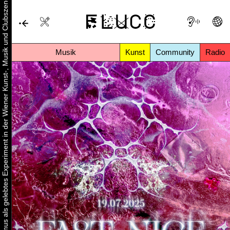
Urbaner Aktivismus als gelebtes Experiment in der Wiener Kunst-, Musik und Clubszene
Musik
Kunst
Community
Radio