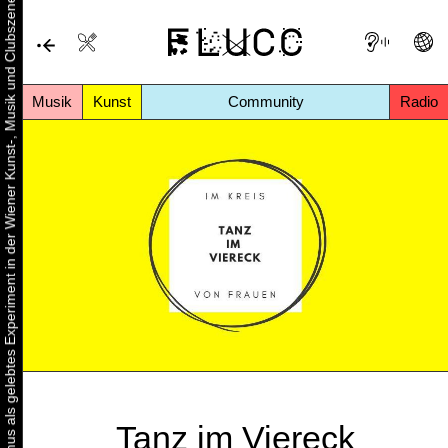
Urbaner Aktivismus als gelebtes Experiment in der Wiener Kunst-, Musik und Clubszene
Musik
Kunst
Community
Radio
Tanz im Viereck